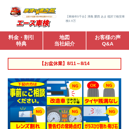
【車検年5千台】津島 愛西 あま 稲沢で格安車
検3.9万
料金・割引
地図
お客様の声
特典
当社紹介
Q&A
【お盆休業】8/11～8/14